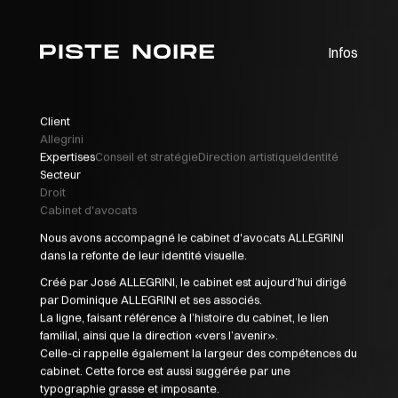
Skip
to
content
Infos
Client
Allegrini
Expertises
Conseil et stratégie
Direction artistique
Identité
Secteur
Droit
Cabinet d'avocats
Nous avons accompagné le cabinet d'avocats ALLEGRINI
dans la refonte de leur identité visuelle.
Créé par José ALLEGRINI, le cabinet est aujourd’hui dirigé
par Dominique ALLEGRINI et ses associés.
La ligne, faisant référence à l’histoire du cabinet, le lien
familial, ainsi que la direction «vers l’avenir».
Celle-ci rappelle également la largeur des compétences du
cabinet. Cette force est aussi suggérée par une
typographie grasse et imposante.